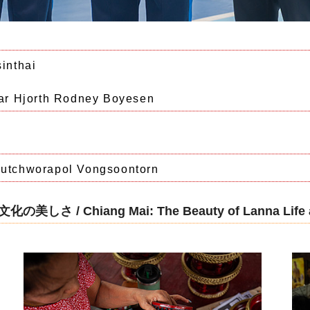
nthai
orth Rodney Boyesen
orapol Vongsoontorn
 Chiang Mai: The Beauty of Lanna Life an