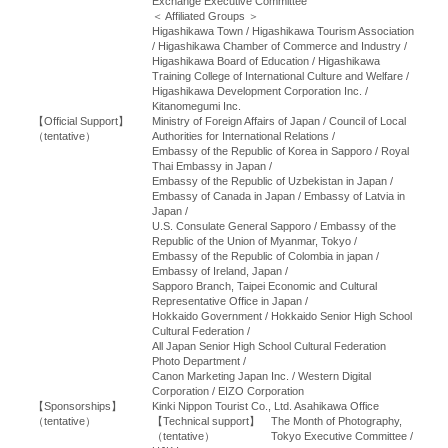
Exchange Executive Committee
＜ Affiliated Groups ＞
Higashikawa Town / Higashikawa Tourism Association
/ Higashikawa Chamber of Commerce and Industry /
Higashikawa Board of Education / Higashikawa
Training College of International Culture and Welfare /
Higashikawa Development Corporation Inc. /
Kitanomegumi Inc.
【Official Support】
Ministry of Foreign Affairs of Japan / Council of Local
（tentative）
Authorities for International Relations /
Embassy of the Republic of Korea in Sapporo / Royal
Thai Embassy in Japan /
Embassy of the Republic of Uzbekistan in Japan /
Embassy of Canada in Japan / Embassy of Latvia in
Japan /
U.S. Consulate General Sapporo / Embassy of the
Republic of the Union of Myanmar, Tokyo /
Embassy of the Republic of Colombia in japan /
Embassy of Ireland, Japan /
Sapporo Branch, Taipei Economic and Cultural
Representative Office in Japan /
Hokkaido Government /
Hokkaido Senior High School
Cultural Federation /
All Japan Senior High School Cultural Federation
Photo Department /
Canon Marketing Japan Inc. / Western Digital
Corporation / EIZO Corporation
【Sponsorships】
Kinki Nippon Tourist Co., Ltd. Asahikawa Office
（tentative）
【Technical support】
The Month of Photography,
（tentative）
Tokyo Executive Committee /