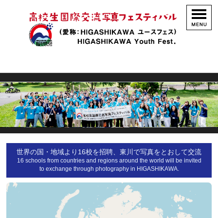
世界の国・地域より16校を招聘、東川で写真をとおして交流
16 schools from countries and regions around the world will be invited
to exchange through photography in HIGASHIKAWA.