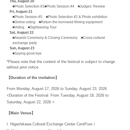
Thu, August 20
■Photo Selection #1■Photo Session #4 ■Judges’ Review
Fri, August 21
■Photo Session #5 ■Photo Selection #2 & Photo exhibition
■Online voting ■Return the borrowed filming equipment
■Voting ■Sightseeing Tour
Sat, August 22
■Awards Ceremony & Closing Ceremony ■Cross-cultural
exchange party
Sun, August 23
■Saying good-bye
*Please note that the content of the festival is subject to change
without prior notice.
【Duration of the invitation】
From Monday, August 17, 2026 to Sunday, August 23, 2026
<Duration of the Festival: From Tuesday, August 18, 2026 to
Saturday, August 22, 2026 >
【Main Venue】
I. Higashikawa Cultural Exchange Center CentPureⅠ