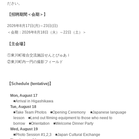
ださい。
【招聘期間＜会期＞】
2026年8月17日(月)～23日(日)
＜会期：2026年8月18日（火）～22日（土）＞
【主会場】
①東川町複合交流施設せんとぴゅあⅠ
②東川町内一円の撮影フィールド
【Schedule (tentative)】
Mon, August 17
■Arrival in Higashikawa
Tue, August 18
■Take Team Photos ■Opening Ceremony ■Japanese language
lesson ■Lend out filming equipment to those who need to
borrow ■Orientation ■Welcome Dinner Party
Wed, August 19
■Photo Session #1,2,3 ■Japan Cultural Exchange