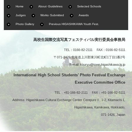
Home
About･Guidelines
Selected Schools
Judges
Works･Submitted
Awards
Photo Gallery
Previous HIGASHIKAWA Youth Fest.
高校生国際交流写真フェスティバル実行委員会事務局
TEL：0166-82-2111 FAX：0166-82-5111
〒071-1426 北海道上川郡東川町北町1丁目1番2号
E-mail:
kouryu@town.higashikawa.lg.jp
International High School Students’ Photo Festival Exchange
Executive Committee Office
TEL：+81-166-82-2111 FAX：+81-166-82-5111
Address: Higashikawa Cultural Exchange Center CentpureⅡ, 1-2, Kitamachi 1,
Higashikawa, Kamikawa, Hokkaido,
071-1426, Japan