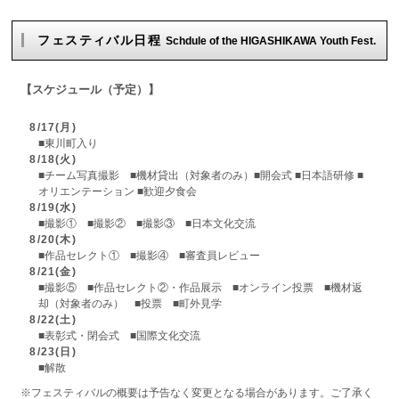
フェスティバル日程
Schdule of the HIGASHIKAWA Youth Fest.
【スケジュール（予定）】
8/17(月)
■東川町入り
8/18(火)
■チーム写真撮影 ■機材貸出（対象者のみ）■開会式 ■日本語研修 ■
オリエンテーション ■歓迎夕食会
8/19(水)
■撮影① ■撮影② ■撮影③ ■日本文化交流
8/20(木)
■作品セレクト① ■撮影④ ■審査員レビュー
8/21(金)
■撮影⑤ ■作品セレクト②・作品展示 ■オンライン投票 ■機材返
却（対象者のみ） ■投票 ■町外見学
8/22(土)
■表彰式・閉会式 ■国際文化交流
8/23(日)
■解散
※フェスティバルの概要は予告なく変更となる場合があります。ご了承く