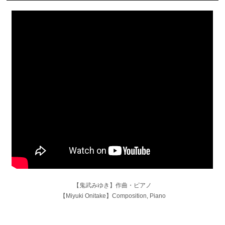
【鬼武みゆき】作曲・ピアノ
【Miyuki Onitake】Composition, Piano