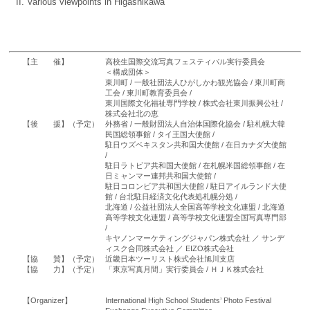
II. Various viewpoints in Higashikawa
【主 催】
高校生国際交流写真フェスティバル実行委員会
＜構成団体＞
東川町 / 一般社団法人ひがしかわ観光協会 / 東川町商
工会 / 東川町教育委員会 /
東川国際文化福祉専門学校 / 株式会社東川振興公社 /
株式会社北の恵
【後 援】（予定）
外務省 / 一般財団法人自治体国際化協会 /
駐札幌大韓
民国総領事館 / タイ王国大使館 /
駐日ウズベキスタン共和国大使館 /
在日カナダ大使館
/
駐日ラトビア共和国大使館 /
在札幌米国総領事館 / 在
日ミャンマー連邦共和国大使館 /
駐日コロンビア共和国大使館 / 駐日アイルランド大使
館 / 台北駐日経済文化代表処札幌分処 /
北海道 /
公益社団法人全国高等学校文化連盟 / 北海道
高等学校文化連盟 / 高等学校文化連盟全国写真専門部
/
キヤノンマーケティングジャパン株式会社 ／
サンデ
ィスク合同株式会社 ／ EIZO株式会社
【協 賛】（予定）
近畿日本ツーリスト株式会社旭川支店
【協 力】（予定）
「東京写真月間」実行委員会 / ＨＪＫ株式会社
【Organizer】
International High School Students’ Photo Festival