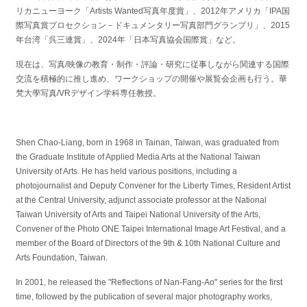
リカニューヨーク「Artists Wanted写真年度賞」、2012年アメリカ「IPA国
際写真賞プロセクション－ドキュメンタリー写真部門グランプリ」、2015
年台湾「呉三連賞」、2024年「日本写真協会国際賞」など。
現在は、写真/映像の教育・制作・評論・研究に従事しながら関連する国際
交流を積極的に推し進め、ワークショップの開催や展覧会企画も行う。華
梵大學写真/VRデザイン学科専任教授。
Shen Chao-Liang, born in 1968 in Tainan, Taiwan, was graduated from
the Graduate Institute of Applied Media Arts at the National Taiwan
University of Arts. He has held various positions, including a
photojournalist and Deputy Convener for the Liberty Times, Resident Artist
at the Central University, adjunct associate professor at the National
Taiwan University of Arts and Taipei National University of the Arts,
Convener of the Photo ONE Taipei International Image Art Festival, and a
member of the Board of Directors of the 9th & 10th National Culture and
Arts Foundation, Taiwan.
In 2001, he released the "Reflections of Nan-Fang-Ao" series for the first
time, followed by the publication of several major photography works,