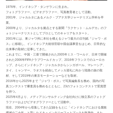
1976年、インドネシア・タンゲランに生まれ。
フォトグラファー、ビデオグラファー、写真教育者として活動。
2001年、ジャカルタにあるメルク・ブアナ大学ジャーナリズム学科を卒
業。
2000年より、ジャカルタを拠点とする新聞『ラクヤット・ムルデカ』のフ
ォトジャーナリストとしてプロとしてのキャリアをスタート。
2001年には、東ジャワ州に本社を構えるジャワ最大の日刊紙『ジャワ・ポ
ス』に移籍し、インドネシア大統領官邸や国会議事堂をはじめ、日常的な
出来事の取材に従事してきた。
これまでに、中国・三亜で開催された2005年ミス・ワールド、日本で開催
された2006年FIFAクラブワールドカップ、2016年フランスでのユーロカ
ップ、さらにインドネシア・ジャカルタからシンガポール、マレーシア、
タイ、ミャンマー、ラオスを経由してメッカ巡礼に向かう陸路の旅の取
材、そして2019年の東京モーターショーなどを取材。
2016年から2025年まで『ジャワ・ポス』で写真編集長を務め、国内の写
真コンテストで審査員を務めるとともに、23のフォトコンテストで受賞歴
を持つ。
2025年4月より、メディアコンサルティング会社向けに独立系のフォトグ
ラファーおよびビデオグラファーとして活動中。
現在、2004年から収集してきた記録をもとに「インドネシアにおける腐敗
撲滅の二十年」と題したドキュメンタリーフォトブックを執筆中。また、