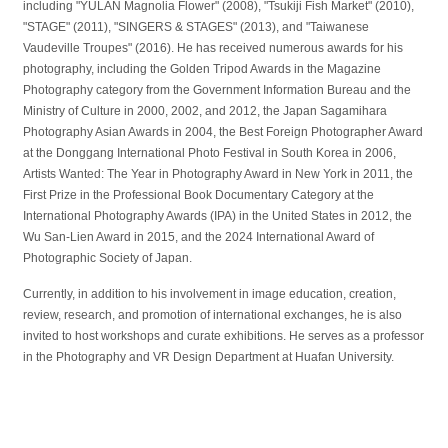
including "YULAN Magnolia Flower" (2008), "Tsukiji Fish Market" (2010),
"STAGE" (2011), "SINGERS & STAGES" (2013), and "Taiwanese
Vaudeville Troupes" (2016). He has received numerous awards for his
photography, including the Golden Tripod Awards in the Magazine
Photography category from the Government Information Bureau and the
Ministry of Culture in 2000, 2002, and 2012, the Japan Sagamihara
Photography Asian Awards in 2004, the Best Foreign Photographer Award
at the Donggang International Photo Festival in South Korea in 2006,
Artists Wanted: The Year in Photography Award in New York in 2011, the
First Prize in the Professional Book Documentary Category at the
International Photography Awards (IPA) in the United States in 2012, the
Wu San-Lien Award in 2015, and the 2024 International Award of
Photographic Society of Japan.
Currently, in addition to his involvement in image education, creation,
review, research, and promotion of international exchanges, he is also
invited to host workshops and curate exhibitions. He serves as a professor
in the Photography and VR Design Department at Huafan University.