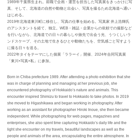
1989年千葉県生まれ。前職で企画・運営を担当した写真展をきっかけに写
真、そして、北海道の自然や動物と出会い、写真を撮るため北海道へ通い
はじめる。
2019年北海道東川町に移住し、写真の仕事を始める。写真家 井上浩輝氏
のアシスタントを経て、独立。WEB・雑誌・企業からの依頼での撮影など
を行いながら、北海道での日々の暮らしや旅先で出会う光、うつくしいラ
ンドスケープ、その土地で生きるひとや動物たちを、空気感ごと写すよう
に撮る日々を送る。
2022年タイをテーマにした個展「ララーイ」開催、2024年合同写真展
「東川×写真×私」に参加。
Born in Chiba prefecture 1989. After attending a photo exhibition that she
was in charge of planning and managing at her previous job, she
encountered photography of Hokkaido’s nature and animals. This
encounter inspired Shimizu to travel to Hokkaido to take photos. In 2019
she moved to Higashikawa and began working in photography. After
working as an assistant for photographer Hiroki Inoue, she then became
independent. While photographing for web pages, magazines and
enterprises, she also spent time capturing Hokkaido’s daily life and the
light she encounter on my travels, beautiful landscapes as well as the
people and animals of the area, encapsulating the entire atmosphere. In