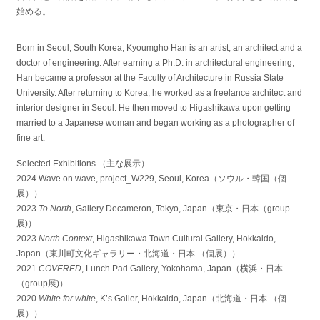
始める。
Born in Seoul, South Korea, Kyoumgho Han is an artist, an architect and a
doctor of engineering. After earning a Ph.D. in architectural engineering,
Han became a professor at the Faculty of Architecture in Russia State
University. After returning to Korea, he worked as a freelance architect and
interior designer in Seoul. He then moved to Higashikawa upon getting
married to a Japanese woman and began working as a photographer of
fine art.
Selected Exhibitions （主な展示）
2024 Wave on wave, project_W229, Seoul, Korea（ソウル・韓国（個
展））
2023
To North
, Gallery Decameron, Tokyo, Japan（東京・日本（group
展)）
2023
North Context
, Higashikawa Town Cultural Gallery, Hokkaido,
Japan（東川町文化ギャラリー・北海道・日本 （個展））
2021
COVERED
, Lunch Pad Gallery, Yokohama, Japan（横浜・日本
（group展)）
2020
White for white
, K’s Galler, Hokkaido, Japan（北海道・日本 （個
展））