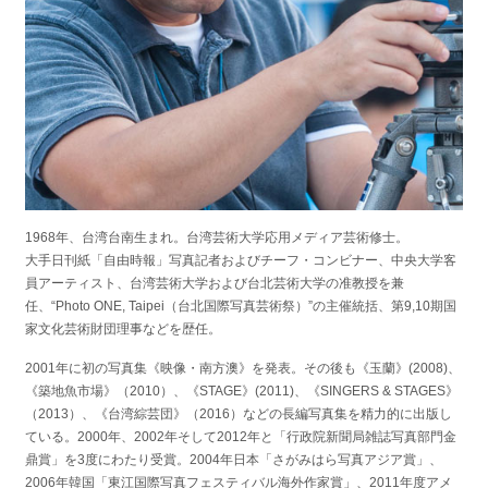
1968年、台湾台南生まれ。台湾芸術大学応用メディア芸術修士。
大手日刊紙「自由時報」写真記者およびチーフ・コンビナー、中央大学客
員アーティスト、台湾芸術大学および台北芸術大学の准教授を兼
任、“Photo ONE, Taipei（台北国際写真芸術祭）”の主催統括、第9,10期国
家文化芸術財団理事などを歴任。
2001年に初の写真集《映像・南方澳》を発表。その後も《玉蘭》(2008)、
《築地魚市場》（2010）、《STAGE》(2011)、《SINGERS & STAGES》
（2013）、《台湾綜芸団》（2016）などの長編写真集を精力的に出版し
ている。2000年、2002年そして2012年と「行政院新聞局雑誌写真部門金
鼎賞」を3度にわたり受賞。2004年日本「さがみはら写真アジア賞」、
2006年韓国「東江国際写真フェスティバル海外作家賞」、2011年度アメ