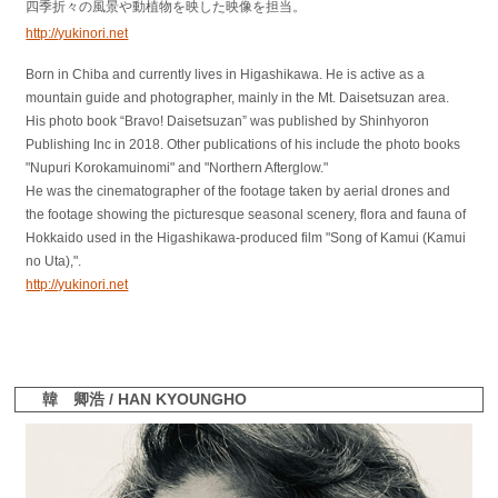
四季折々の風景や動植物を映した映像を担当。
http://yukinori.net
Born in Chiba and currently lives in Higashikawa. He is active as a
mountain guide and photographer, mainly in the Mt. Daisetsuzan area.
His photo book “Bravo! Daisetsuzan” was published by Shinhyoron
Publishing Inc in 2018. Other publications of his include the photo books
"Nupuri Korokamuinomi" and "Northern Afterglow."
He was the cinematographer of the footage taken by aerial drones and
the footage showing the picturesque seasonal scenery, flora and fauna of
Hokkaido used in the Higashikawa-produced film "Song of Kamui (Kamui
no Uta),".
http://yukinori.net
韓 卿浩 / HAN KYOUNGHO