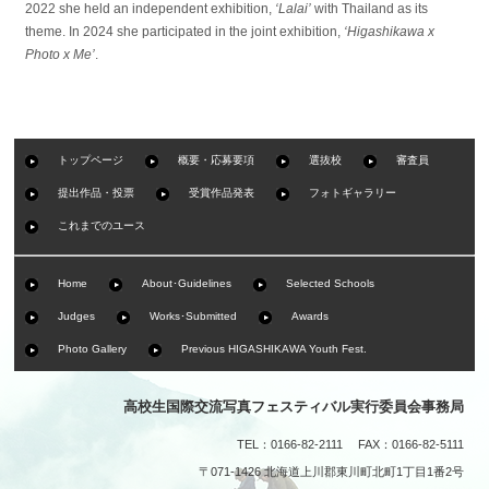
2022 she held an independent exhibition,
‘Lalai’
with Thailand as its
theme. In 2024 she participated in the joint exhibition,
‘Higashikawa x
Photo x Me’
.
トップページ
概要・応募要項
選抜校
審査員
提出作品・投票
受賞作品発表
フォトギャラリー
これまでのユース
Home
About･Guidelines
Selected Schools
Judges
Works･Submitted
Awards
Photo Gallery
Previous HIGASHIKAWA Youth Fest.
高校生国際交流写真フェスティバル実行委員会事務局
TEL：0166-82-2111 FAX：0166-82-5111
〒071-1426 北海道上川郡東川町北町1丁目1番2号