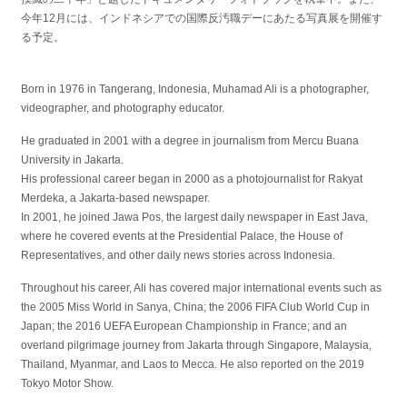
今年12月には、インドネシアでの国際反汚職デーにあたる写真展を開催す
る予定。
Born in 1976 in Tangerang, Indonesia, Muhamad Ali is a photographer,
videographer, and photography educator.
He graduated in 2001 with a degree in journalism from Mercu Buana
University in Jakarta.
His professional career began in 2000 as a photojournalist for Rakyat
Merdeka, a Jakarta-based newspaper.
In 2001, he joined Jawa Pos, the largest daily newspaper in East Java,
where he covered events at the Presidential Palace, the House of
Representatives, and other daily news stories across Indonesia.
Throughout his career, Ali has covered major international events such as
the 2005 Miss World in Sanya, China; the 2006 FIFA Club World Cup in
Japan; the 2016 UEFA European Championship in France; and an
overland pilgrimage journey from Jakarta through Singapore, Malaysia,
Thailand, Myanmar, and Laos to Mecca. He also reported on the 2019
Tokyo Motor Show.