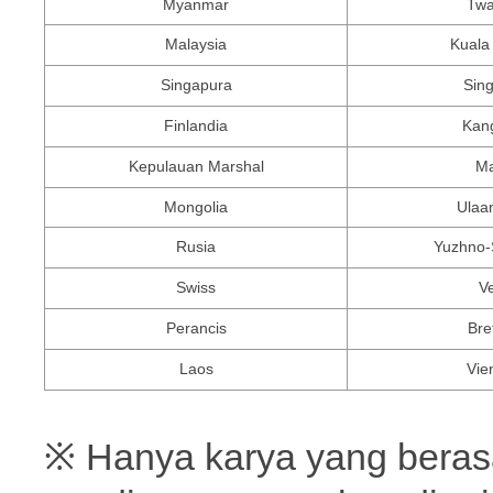
Myanmar
Twa
Malaysia
Kuala
Singapura
Sin
Finlandia
Kan
Kepulauan Marshal
Ma
Mongolia
Ulaa
Rusia
Yuzhno-
Swiss
V
Perancis
Bre
Laos
Vie
※ Hanya karya yang berasal