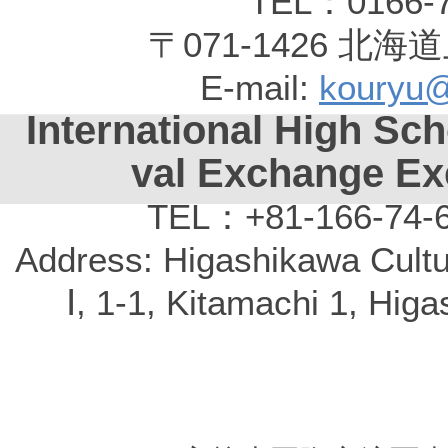
TEL：0166-
〒071-1426 
E-mail:
kouryu@
International High Sch
val Exchange Ex
TEL：+81-166-74-
Address: Higashikawa Cult
Ⅰ, 1-1, Kitamachi 1, Hi